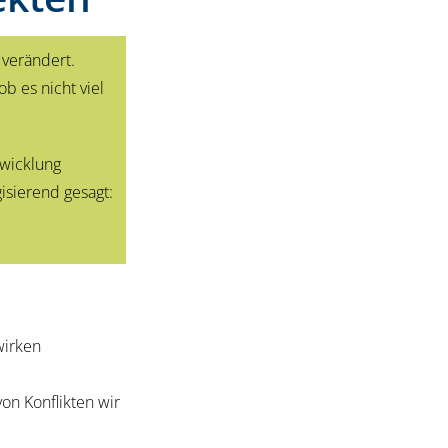
verändert.
b es nicht viel
twicklung
isierend gesagt:
wirken
on Konflikten wir