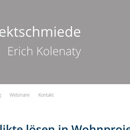
g
Webinare
Kontakt
likte lösen in Wohnproj