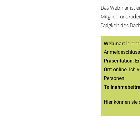
Das Webinar ist e
Mitglied
und/oder 
Tätigkeit des Da
W
ebinar:
leider
Anmeldeschluss
Präsentation:
Er
Ort:
online. Ich
Personen
Teilnahmebeitr
Hier können sie 