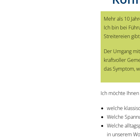
Mehr als 10 Jah
Ich bin bei Füh
Streitereien gib
Der Umgang mit K
kraftvoller Geme
das Symptom, we
Ich möchte Ihnen
welche klassis
Welche Spannu
Welche alltags
in unserem Wo